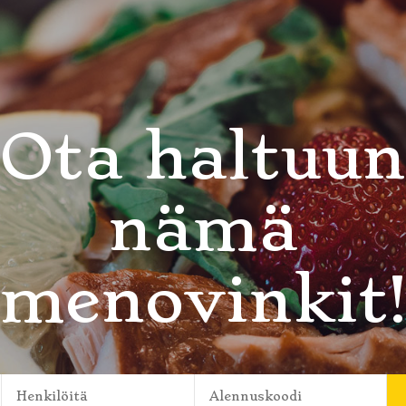
Ota haltuun
nämä
menovinkit
Henkilöitä
Alennuskoodi