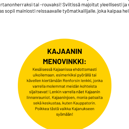
rtanonherraksi tai -rouvaksi! Sviitissä majoitut yleellisesti 
s sopii mainiosti reissaavalle työmatkailijalle, joka kaipaa h