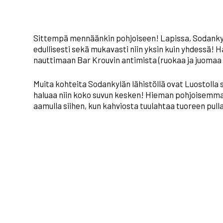
Sittempä mennäänkin pohjoiseen! Lapissa, Sodankyl
edullisesti sekä mukavasti niin yksin kuin yhdessä! 
nauttimaan Bar Krouvin antimista (ruokaa ja juomaa t
Muita kohteita Sodankylän lähistöllä ovat Luostolla s
haluaa niin koko suvun kesken! Hieman pohjoisemmas
aamulla siihen, kun kahviosta tuulahtaa tuoreen pull