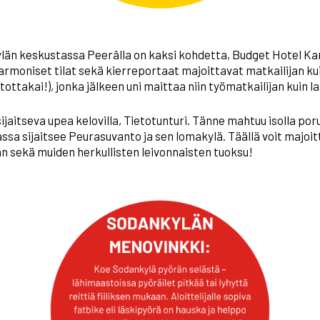
än keskustassa Peerâlla on kaksi kohdetta, Budget Hotel Kar
Harmoniset tilat sekä kierreportaat majoittavat matkailijan ku
ottakai!), jonka jälkeen uni maittaa niin työmatkailijan kuin l
ijaitseva upea kelovilla, Tietotunturi. Tänne mahtuu isolla por
sa sijaitsee Peurasuvanto ja sen lomakylä. Täällä voit majo
an sekä muiden herkullisten leivonnaisten tuoksu!