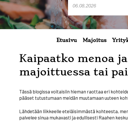
Etusivu
Majoitus
Yrityk
Kaipaatko menoa ja 
majoittuessa tai pai
Tässä blogissa voitaisiin hieman raottaa eri kohtei
pääset tutustumaan meidän muutamaan uuteen kohte
Lähdetään liikkeelle eteläisimmästä kohteesta, mere
palvelee sinua mukavasti ja edullisesti Raahen kesku