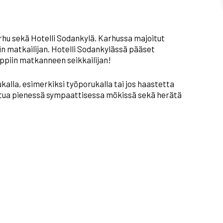
hu sekä Hotelli Sodankylä. Karhussa majoitut
in matkailijan. Hotelli Sodankylässä pääset
appiin matkanneen seikkailijan!
ukalla, esimerkiksi työporukalla tai jos haastetta
ittua pienessä sympaattisessa mökissä sekä herätä