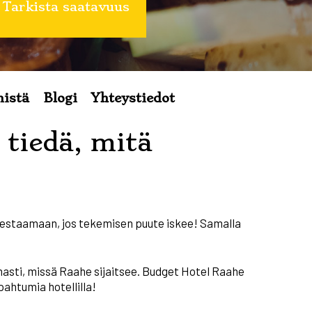
Tarkista saatavuus
istä
Blogi
Yhteystiedot
 tiedä, mitä
 testaamaan, jos tekemisen puute iskee! Samalla
masti, missä Raahe sijaitsee. Budget Hotel Raahe
ahtumia hotellilla!