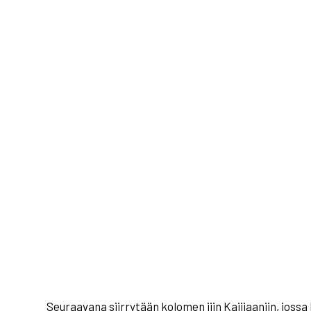
Seuraavana siirrytään kolomen jiin Kajjjaaniin, joss