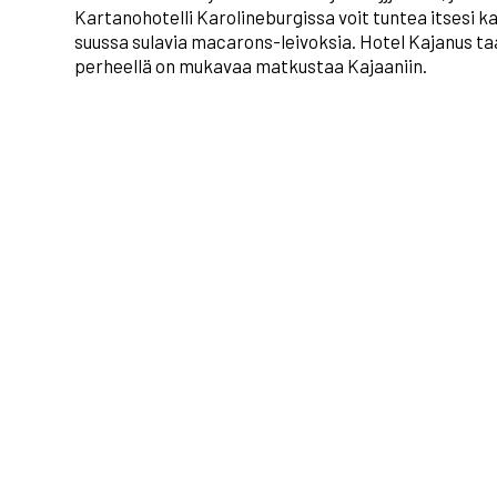
Kartanohotelli Karolineburgissa voit tuntea itsesi ka
suussa sulavia macarons-leivoksia. Hotel Kajanus taa
perheellä on mukavaa matkustaa Kajaaniin.