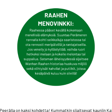
a Peerâlla on kaksi kohdetta! Kummatkin sijaitsevat kauniin K