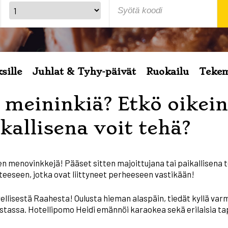
sille
Juhlat & Tyhy-päivät
Ruokailu
Tekem
meininkiä? Etkö oikein
kallisena voit tehä?
den menovinkkejä! Pääset sitten majoittujana tai paikallisena
eseen, jotka ovat liittyneet perheeseen vastikään!
llisestä Raahesta! Oulusta hieman alaspäin, tiedät kyllä var
stassa. Hotellipomo Heidi emännöi karaokea sekä erilaisia tap