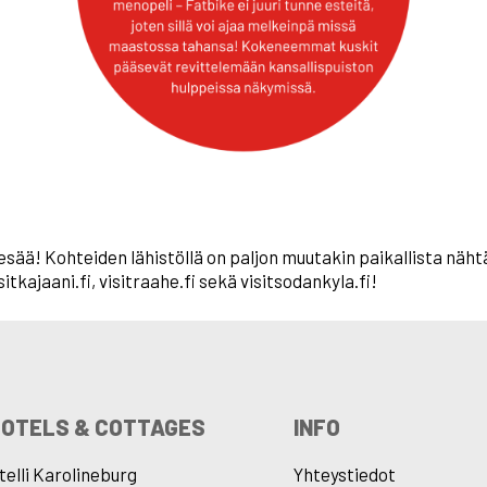
esää! Kohteiden lähistöllä on paljon muutakin paikallista näh
tkajaani.fi, visitraahe.fi sekä visitsodankyla.fi!
HOTELS & COTTAGES
INFO
elli Karolineburg
Yhteystiedot