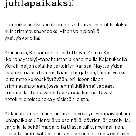
juhlapaikaksi!
Tammikuussa kokoustilamme vaihtuivat niin juhlatilaksi,
kuin trimmaushuoneeksi – ihan vain pienillä
yksityiskohdilla!
Kainuussa, Kajaanissa järjestettävän Kainuu KV
(koiranäyttely) -tapahtuman aikana meillä Kajanuksella
vieraili paljon asiakkaita koirien kanssa. Näyttelyiden
takia koiria siis trimmaillaan ja harjataan, tämän vuoksi
laitoimme kokouskäytävään, erilliseen tilaan
trimmaushuoneen, jossa lemmikkiään sai vapaasti
trimmailla. Tämä vähentää karvaa huomattavasti
hotellihuoneista sekä yleisistä tiloista.
Kokoustilamme muuntautuivat myös syntymäpäiväjuhlien
juhlapaikaksi! Pienellä valoseinällä, pöytien järjestelyillä,
tarjoiluilla sekä ilmapalloilla tilasta tuli tunnelmallinen.
Tarjoilut hoituivat hotellin keittiön puolelta sekä vierailla