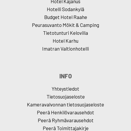
Hotel Kajanus
Hotelli Sodankylä
Budget Hotel Raahe
Peurasuvanto Mökit & Camping
Tietotunturi Kelovilla
Hotel Karhu
Imatran Valtionhotelli
INFO
Yhteystiedot
Tietosuojaseloste
Kameravalvonnan tietosuojaseloste
Peerâ Henkilövarausehdot
Peerâ Ryhmävarausehdot
Peerâ Toimittajakirje