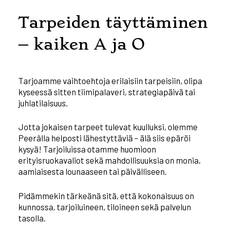
Tarpeiden täyttäminen
– kaiken A ja O
Tarjoamme vaihtoehtoja erilaisiin tarpeisiin, olipa
kyseessä sitten tiimipalaveri, strategiapäivä tai
juhlatilaisuus.
Jotta jokaisen tarpeet tulevat kuulluksi, olemme
Peerâlla helposti lähestyttäviä – älä siis epäröi
kysyä! Tarjoiluissa otamme huomioon
erityisruokavaliot sekä mahdollisuuksia on monia,
aamiaisesta lounaaseen tai päivälliseen.
Pidämmekin tärkeänä sitä, että kokonaisuus on
kunnossa, tarjoiluineen, tiloineen sekä palvelun
tasolla.