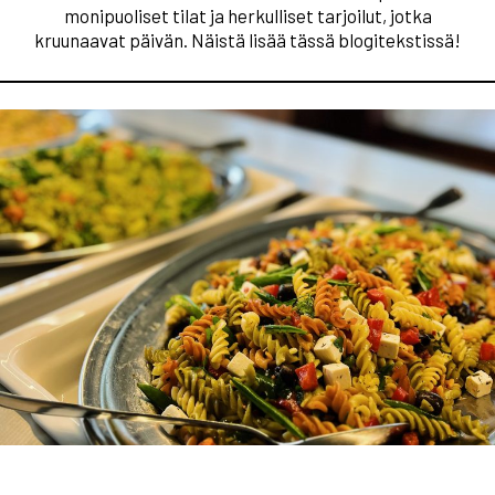
monipuoliset tilat ja herkulliset tarjoilut, jotka
kruunaavat päivän. Näistä lisää tässä blogitekstissä!