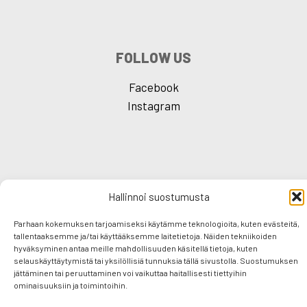
FOLLOW US
Facebook
Instagram
F
T
E
S
Hallinnoi suostumusta
a
wi
m
h
Parhaan kokemuksen tarjoamiseksi käytämme teknologioita, kuten evästeitä,
c
tt
ail
ar
tallentaaksemme ja/tai käyttääksemme laitetietoja. Näiden tekniikoiden
hyväksyminen antaa meille mahdollisuuden käsitellä tietoja, kuten
e
er
e
selauskäyttäytymistä tai yksilöllisiä tunnuksia tällä sivustolla. Suostumuksen
jättäminen tai peruuttaminen voi vaikuttaa haitallisesti tiettyihin
b
ominaisuuksiin ja toimintoihin.
o