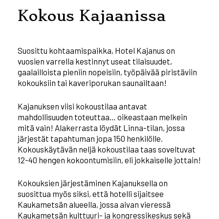
Kokous Kajaanissa
Suosittu kohtaamispaikka, Hotel Kajanus on
vuosien varrella kestinnyt useat tilaisuudet,
gaalailloista pieniin nopeisiin, työpäivää piristäviin
kokouksiin tai kaveriporukan saunailtaan!
Kajanuksen viisi kokoustilaa antavat
mahdollisuuden toteuttaa… oikeastaan melkein
mitä vain! Alakerrasta löydät Linna-tilan, jossa
järjestät tapahtuman jopa 150 henkilölle.
Kokouskäytävän neljä kokoustilaa taas soveltuvat
12-40 hengen kokoontumisiin, eli jokkaiselle jottain!
Kokouksien järjestäminen Kajanuksella on
suosittua myös siksi, että hotelli sijaitsee
Kaukametsän alueella, jossa aivan vieressä
Kaukametsän kulttuuri- ja kongressikeskus sekä