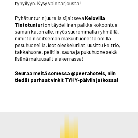
tyhyilyyn. Kysy vain tarjousta!
Pyhätunturin juurella sijaitseva
Kelovilla
Tietotunturi
on täydellinen paikka kokoontua
saman katon alle, myös suuremmalla ryhmällä,
nimittäin seitsemän makuuhuonetta omilla
pesuhuoneilla, isot oleskelutilat, uusittu keittiö,
takkahuone, pelitila, sauna ja pukuhuone sekä
lisänä makuusalit alakerrassa!
Seuraa meitä somessa @peerahotels, niin
tiedät parhaat vinkit TYHY-päiviin jatkossa!