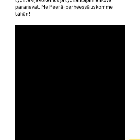
paranevat. Me Peerâ-perheessä uskomme
tähän!
”Hyvinvoiva työyhteisö rakentuu
yksilö kerrallaan. Jokainen
työntekijä ansaitsee voida hyvin –
hyvinvointi ei ole vain johdon
asia vaan koko työyhteisön.
Hyvinvoiva työyhteisö syntyy, kun
jokainen huolehtii omasta
hyvinvoinnistaan – pienillä
teoilla, yhteisön tuella ja
kannustavalla ympäristöllä voi
vaikuttaa enemmän kuin
uskotkaan.” (Duuniterkkari Maria