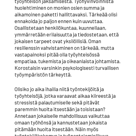
työyhteisön jaksamisesta. Työhyvinvoinnista
huolehtiminen on monien osien summa ja
aikamoinen paketti hallittavaksi. Tärkeää olisi
ennakoida jo paljon ennen kuin uuvuttaa.
Osallistetaan henkilökuntaa, kuunnellaan,
ymmärretään erilaisuutta ja tiedostetaan, että
jokaisen tarpeet ovat yksilöllisiä. Oman
resilienssin vahvistaminen on tärkeää, mutta
vastapainoksi pitää olla työyhteisössä
empatiaa, tukemista ja oikeanlaista johtamista.
Korostaisin varsinkin psykologisesti turvallisen
työympäristön tärkeyttä.
Olisiko jo aika ihailla niitä työntekijöitä ja
työyhteisöjä, jotka varaavat aikaa kiireestä ja
stressistä palautumiselle sekä pitävät
paremmin huolta itsestään ja toisistaan?
Annetaan jokaiselle mahdollisuus vaikuttaa
omaan työhönsä ja kannustetaan jokaista
pitämään huolta itsestään. Näin myös
työntekijäkokemus ja työnantajamielikuva