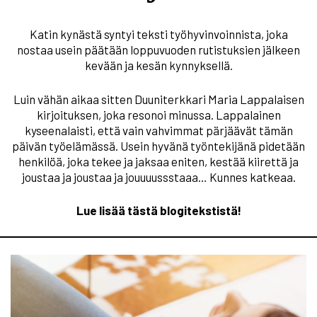
Katin kynästä syntyi teksti työhyvinvoinnista, joka
nostaa usein päätään loppuvuoden rutistuksien jälkeen
kevään ja kesän kynnyksellä.
Luin vähän aikaa sitten Duuniterkkari Maria Lappalaisen
kirjoituksen, joka resonoi minussa. Lappalainen
kyseenalaisti, että vain vahvimmat pärjäävät tämän
päivän työelämässä. Usein hyvänä työntekijänä pidetään
henkilöä, joka tekee ja jaksaa eniten, kestää kiirettä ja
joustaa ja joustaa ja jouuuussstaaa… Kunnes katkeaa.
Lue lisää tästä blogitekstistä!