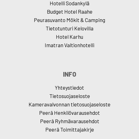
Hotelli Sodankylä
Budget Hotel Raahe
Peurasuvanto Mökit & Camping
Tietotunturi Kelovilla
Hotel Karhu
Imatran Valtionhotelli
INFO
Yhteystiedot
Tietosuojaseloste
Kameravalvonnan tietosuojaseloste
Peerâ Henkilövarausehdot
Peerâ Ryhmävarausehdot
Peerâ Toimittajakirje