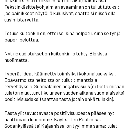
piikkinä siellä teräksisessä (tottakai) pakarassa.
Tekstinkäsittelyohjelmien avaaminen on tullut tutuksi:
jos painikkeet näytöllä kuluisivat, saattaisi niissä olla
uusimistarvetta.
Totuus kuitenkin on, ettei se ikinä helpotu. Aina se tyhjä
paperi pelottaa.
Nyt ne uudistukset on kuitenkin jo tehty. Blokista
huolimatta.
Typerät ideat käännetty toimiviksi kokonaisuuksiksi.
Epävarmoista heitoista on tullut timanttisia
tervehdyksiä. Suomalainen negatiivisuus (ei tästä mitään
tule) on muuttunut kuluneen vuoden aikana suomalaiseksi
positiivisuudeksi (saattaa tästä jotain ehkä tullakin).
Tästä ylitsevuotavasta positiivisuudesta pääsee nyt
nauttimaan luonamme. Käyt sitten Raahessa,
Sodankylässä tai Kajaanissa, on tyylimme sama: tulet