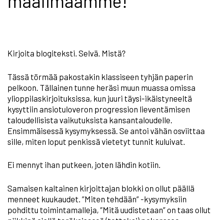
maailmaamme!
Kirjoita blogiteksti. Selvä. Mistä?
Tässä törmää pakostakin klassiseen tyhjän paperin
pelkoon. Tällainen tunne heräsi muun muassa omissa
ylioppilaskirjoituksissa, kun juuri täysi-ikäistyneeltä
kysyttiin ansiotuloveron progression lieventämisen
taloudellisista vaikutuksista kansantaloudelle.
Ensimmäisessä kysymyksessä. Se antoi vähän osviittaa
sille, miten loput penkissä vietetyt tunnit kuluivat.
Ei mennyt ihan putkeen, joten lähdin kotiin.
Samaisen kaltainen kirjoittajan blokki on ollut päällä
menneet kuukaudet. ”Miten tehdään” -kysymyksiin
pohdittu toimintamalleja, ”Mitä uudistetaan” on taas ollut