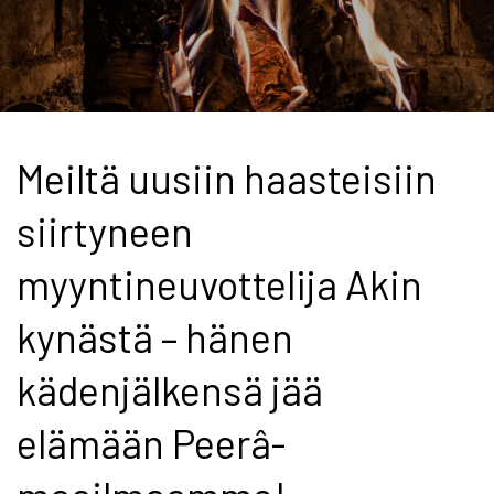
Meiltä uusiin haasteisiin
siirtyneen
myyntineuvottelija Akin
kynästä – hänen
kädenjälkensä jää
elämään Peerâ-