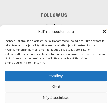
FOLLOW US
Facebook
Hallinnoi suostumusta
Instagram
Parhaan kokemuksen tarjoamiseksi käytämme teknologioita, kuten evästeitä,
tallentaaksemme ja/tai käyttääksemme laitetietoja. Näiden tekniikoiden
hyväksyminen antaa meille mahdollisuuden käsitellä tietoja, kuten
selauskäyttäytymistä tai yksilöllisiä tunnuksia tällä sivustolla. Suostumuksen
jättäminen tai peruuttaminen voi vaikuttaa haitallisesti tiettyihin
F
T
E
S
ominaisuuksiin ja toimintoihin.
a
wi
m
h
Hyväksy
c
tt
ail
ar
e
er
e
Kiellä
b
Näytä asetukset
o